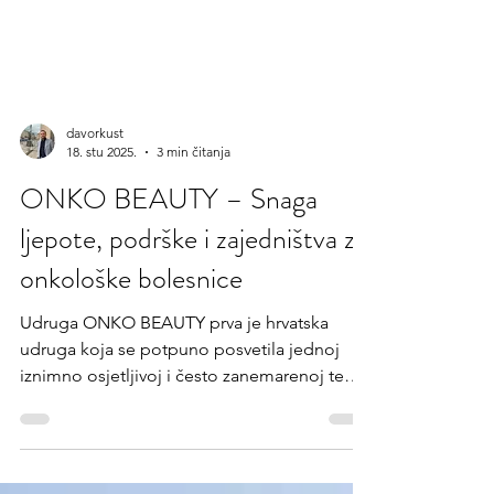
davorkust
18. stu 2025.
3 min čitanja
ONKO BEAUTY – Snaga
ljepote, podrške i zajedništva za
onkološke bolesnice
Udruga ONKO BEAUTY prva je hrvatska
udruga koja se potpuno posvetila jednoj
iznimno osjetljivoj i često zanemarenoj temi:
vidljivim nuspojavama onkoloških terapija i
njihovom snažnom psihološkom utjecaju na