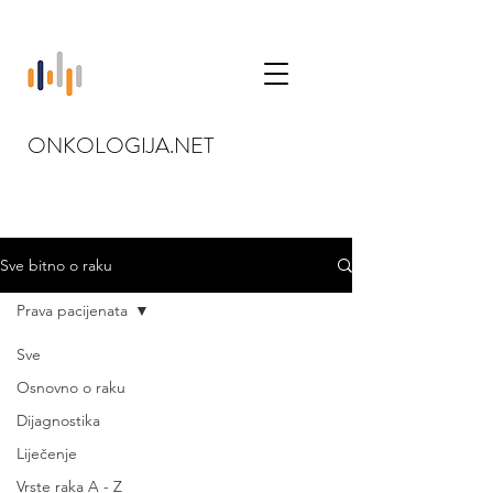
ONKOLOGIJA.NET
Sve bitno o raku
Prava pacijenata
Sve
Osnovno o raku
Dijagnostika
Liječenje
Vrste raka A - Z