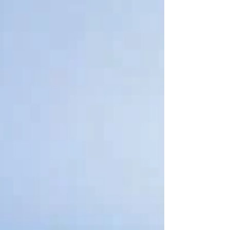
žene koje se liječe od malignih bolesti. U
razdoblju kada se tijelo mijenja, identitet
poljulja, a svakodnevica ispunjava
neizvjesnošću, upravo te vanjske promjene –
gubitak kose, obrva i trepavica, promjene na
koži, ožiljci i osjetljivost – mogu duboko
utjecati na emocion