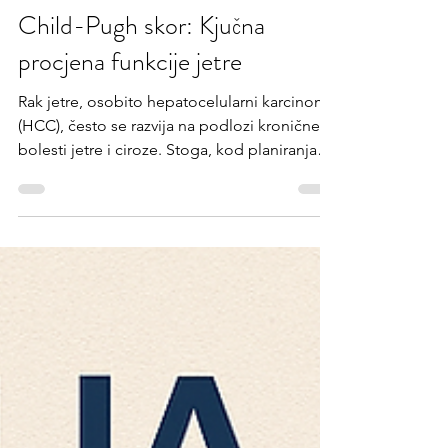
davorkust
23. lip 2025.
2 min čitanja
Child-Pugh skor: Kjučna
procjena funkcije jetre
Rak jetre, osobito hepatocelularni karcinom
(HCC), često se razvija na podlozi kronične
bolesti jetre i ciroze. Stoga, kod planiranja
terapije za bolesnike s HCC-om, nije
dovoljno procijeniti samo stadij tumora, već i
funkcionalni status jetre. U tome ključnu
ulogu ima Child-Pugh skor, jednostavna, ali
izuzetno važna klinička ljestvica koja pomaže
u određivanju prognoze i donošenju