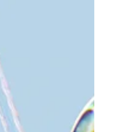
tijelu? - dr. Kust za Jutarnji list
Biopsija podrazumijeva uzimanje uzorka
tkiva iz sumnjive lezije ili organa kako bi se
analizirala njegova struktura i stanični sastav.
Postoji više vrsta biopsija, uključujući
tankoiglenu aspiracijsku biopsiju, biopsiju
širokom iglom i kiruršku biopsiju. Izbor
metode ovisi o lokalizaciji sumnjive tvorbe,
veličini, pristupačnosti i sumnji na određenu
vrstu bolesti.