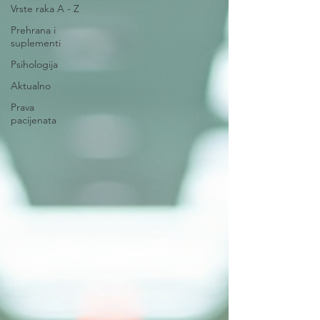
Vrste raka A - Z
Prehrana i
suplementi
Psihologija
Aktualno
Prava
pacijenata