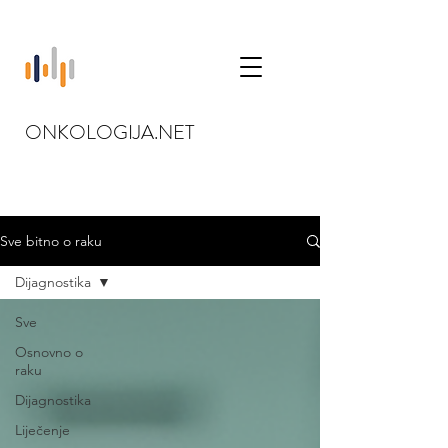
ONKOLOGIJA.NET
Sve bitno o raku
Dijagnostika
Sve
Osnovno o
raku
Dijagnostika
Liječenje