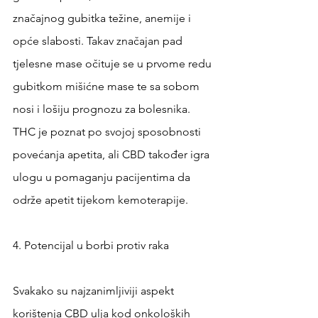
značajnog gubitka težine, anemije i 
opće slabosti. Takav značajan pad 
tjelesne mase očituje se u prvome redu 
gubitkom mišićne mase te sa sobom 
nosi i lošiju prognozu za bolesnika. 
THC je poznat po svojoj sposobnosti 
povećanja apetita, ali CBD također igra 
ulogu u pomaganju pacijentima da 
održe apetit tijekom kemoterapije.
4. Potencijal u borbi protiv raka
Svakako su najzanimljiviji aspekt 
korištenja CBD ulja kod onkoloških 