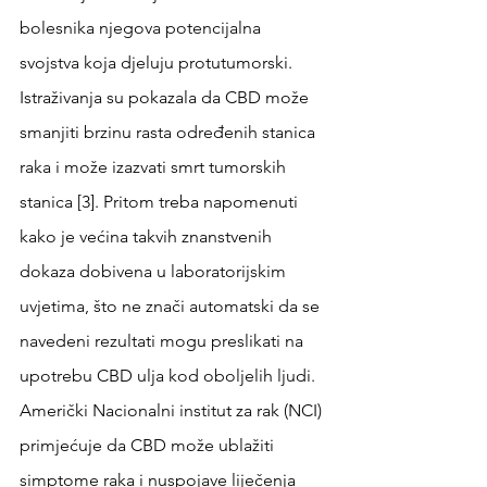
bolesnika njegova potencijalna 
svojstva koja djeluju protutumorski. 
Istraživanja su pokazala da CBD može 
smanjiti brzinu rasta određenih stanica 
raka i može izazvati smrt tumorskih 
stanica [3]. Pritom treba napomenuti 
kako je većina takvih znanstvenih 
dokaza dobivena u laboratorijskim 
uvjetima, što ne znači automatski da se 
navedeni rezultati mogu preslikati na 
upotrebu CBD ulja kod oboljelih ljudi. 
Američki Nacionalni institut za rak (NCI) 
primjećuje da CBD može ublažiti 
simptome raka i nuspojave liječenja 