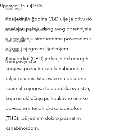
Updated:
15. ruj 2025.
Liječenje
Posljednjih godina CBD ulje je privuklo 
Vrste raka A - Z
značajnu pažnju zbog svog potencijala 
Prehrana i suplementi
u upravljanju simptomima povezanim s 
Psihologija
rakom i njegovim liječenjem. 
Aktualno
Kanabidiol (CBD) jedan je od mnogih 
Prava pacijenata
spojeva poznatih kao kanabinoidi u 
biljci kanabis. Istraživače su posebno 
zanimala njegova terapeutska svojstva, 
koja ne uključuju psihoaktivne učinke 
povezane s tetrahidrokanabinolom 
(THC), još jednim dobro poznatim 
kanabinoidom.