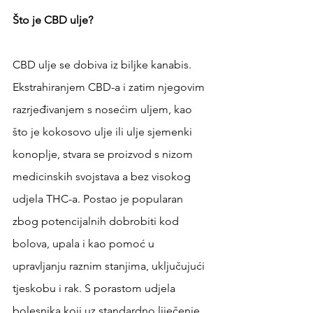
Što je CBD ulje?
CBD ulje se dobiva iz biljke kanabis. 
Ekstrahiranjem CBD-a i zatim njegovim 
razrjeđivanjem s nosećim uljem, kao 
što je kokosovo ulje ili ulje sjemenki 
konoplje, stvara se proizvod s nizom 
medicinskih svojstava a bez visokog 
udjela THC-a. Postao je popularan 
zbog potencijalnih dobrobiti kod 
bolova, upala i kao pomoć u 
upravljanju raznim stanjima, uključujući 
tjeskobu i rak. S porastom udjela 
bolesnika koji uz standardno liječenje 