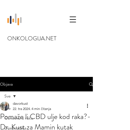
ONKOLOGIJA.NET
Objava
Sve
davorkust
Sve
22. tra 2024.
4 min čitanja
Pomaže li CBD ulje kod raka?-
Osnovno o raku
Dr. Kust za Mamin kutak
Dijagnostika