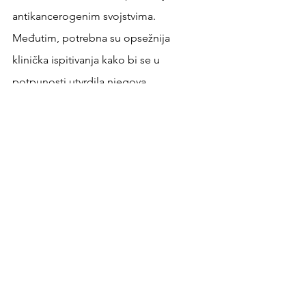
antikancerogenim svojstvima. 
Međutim, potrebna su opsežnija 
klinička ispitivanja kako bi se u 
potpunosti utvrdila njegova 
učinkovitost i sigurnost. Pacijenti 
zainteresirani za istraživanje CBD ulja za 
liječenje raka trebali bi razgovarati o 
tome sa svojim onkološkim timom 
kako bi prilagodili siguran i učinkovit 
režim.
CBD ulje nastavlja se opsežno 
proučavati, pružajući nadu i prijeko 
potrebno olakšanje oboljelima od 