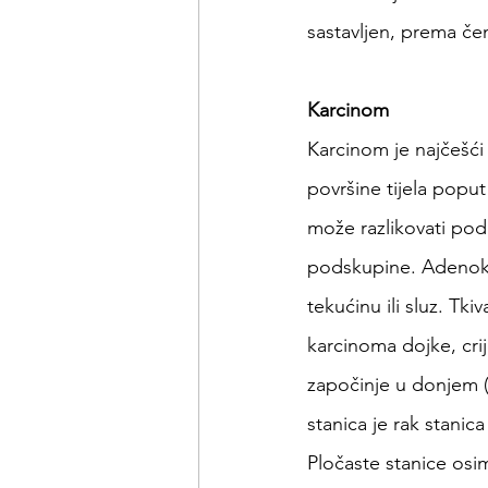
sastavljen, prema če
Karcinom
Karcinom je najčešći 
površine tijela poput 
može razlikovati po
podskupine. Adenokar
tekućinu ili sluz. Tk
karcinoma dojke, crij
započinje u donjem (
stanica je rak stanic
Pločaste stanice osi