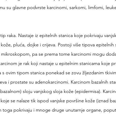
mu su glavne podvrste karcinomi, sarkomi, limfomi, leuke
tip raka. Nastaje iz epitelnih stanica koje pokrivaju vanjs
kože, pluća, dojke i crijeva. Postoji više tipova epitelnih 
d mikroskopom, pa se prema tome karcinomi mogu dodatn
cinom je rak koji nastaje u epitelnim stanicama koje p
iva s ovim tipom stanica ponekad se zovu žljezdanim tkivi
eva i prostate su adenokarcinomi. Karcinom bazalnih stani
bazalnom) sloju vanjskog sloja kože (epidermisa). Karci
a koje se nalaze tik ispod vanjske površine kože (iznad baz
m toga pokrivaju i mnoge druge unutarnje organe, poput ž