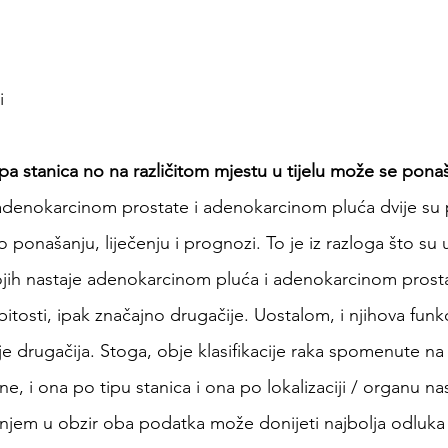
i
ipa stanica no na različitom mjestu u tijelu može se pona
, adenokarcinom prostate i adenokarcinom pluća dvije su
po ponašanju, liječenju i prognozi. To je iz razloga što s
ojih nastaje adenokarcinom pluća i adenokarcinom prostat
itosti, ipak značajno drugačije. Uostalom, i njihova funk
e drugačija. Stoga, obje klasifikacije raka spomenute n
ne, i ona po tipu stanica i ona po lokalizaciji / organu n
anjem u obzir oba podatka može donijeti najbolja odluka u