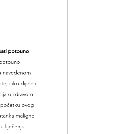
šati potpuno 
 potpuno 
u u navedenom 
e, iako dijele i 
cija u zdravom 
a početku ovog 
astanka maligne 
 liječenju 