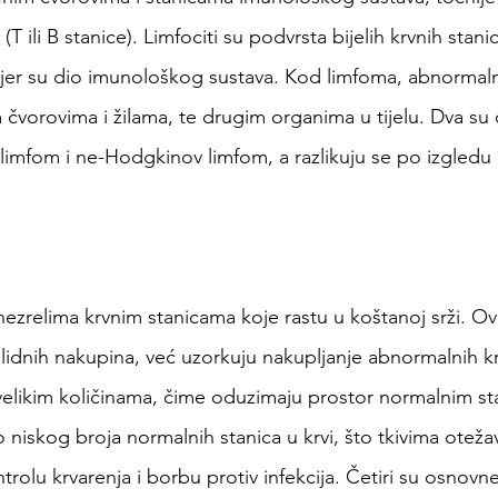
(T ili B stanice). Limfociti su podvrsta bijelih krvnih stanic
 jer su dio imunološkog sustava. Kod limfoma, abnormalni
 čvorovima i žilama, te drugim organima u tijelu. Dva su
imfom i ne-Hodgkinov limfom, a razlikuju se po izgledu i
nezrelima krvnim stanicama koje rastu u koštanoj srži. Ov
olidnih nakupina, već uzorkuju nakupljanje abnormalnih kr
u velikim količinama, čime oduzimaju prostor normalnim s
 niskog broja normalnih stanica u krvi, što tkivima otež
rolu krvarenja i borbu protiv infekcija. Četiri su osnovne