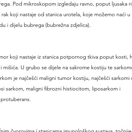
rega. Pod mikroskopom izgledaju ravno, poput ljusaka r
je rak koji nastaje od stanica urotela, koje možemo naći
 i dijelu bubrega (bubrežna zdjelica).
or koji nastaje iz stanica potpornog tkiva poput kosti, h
 i mišića. U grubo se dijele na sakrome kostiju te sarkom
rkom je najčešći maligni tumor kostiju, najčešći sarkomi 
i sarkom, maligni fibrozni histiocitom, liposarkom i 
 protuberans.
fnim čvorovima i stanicama imunološkog sustava, točnije