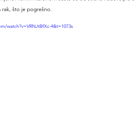
 rak, što je pogrešno.
com/watch?v=VRNJtBfXc-4&t=1073s