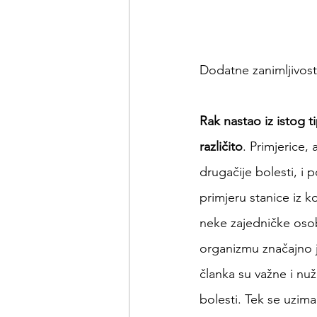
​Dodatne zanimljivost
Rak nastao iz istog t
različito
. Primjerice
drugačije bolesti, i 
primjeru stanice iz k
neke zajedničke osob
organizmu značajno j
članka su važne i nuž
bolesti. Tek se uzim