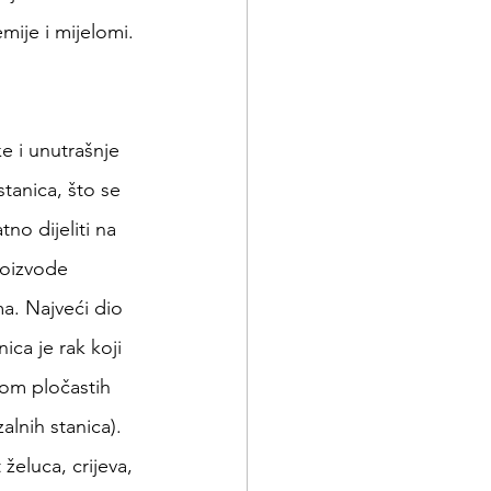
mije i mijelomi.
ke i unutrašnje 
stanica, što se 
o dijeliti na 
roizvode 
ma. Najveći dio 
ca je rak koji 
nom pločastih 
alnih stanica). 
eluca, crijeva, 