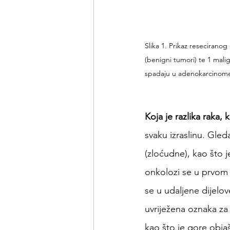
Slika 1. Prikaz reseciranog
(benigni tumori) te 1 mali
spadaju u adenokarcinom
Koja je razlika raka,
svaku izraslinu. Gle
(zloćudne), kao što j
onkolozi se u prvom r
se u udaljene dijelov
uvriježena oznaka za
kao što je gore obja