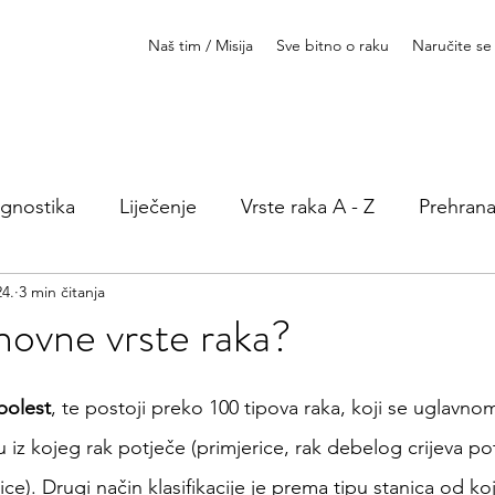
Naš tim / Misija
Sve bitno o raku
Naručite se
agnostika
Liječenje
Vrste raka A - Z
Prehrana
24.
3 min čitanja
Prava pacijenata
novne vrste raka?
bolest
, te postoji preko 100 tipova raka, koji se uglavnom
u iz kojeg rak potječe (primjerice, rak debelog crijeva po
ice). Drugi način klasifikacije je prema tipu stanica od koji