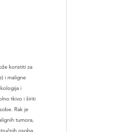
e koristiti za 
) i maligne 
kologija i 
o tkivo i širiti 
osobe. Rak je 
lignih tumora, 
stručnih osoba 