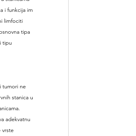
a i funkcija im 
 limfociti 
 osnovna tipa 
 tipu 
i tumori ne 
vnih stanica u 
tanicama. 
ava adekvatnu 
 vrste 