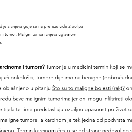
 dijela crijeva gdje se na prerezu vide 2 polipa 
gni tumor. Maligni tumori crijeva uglavnom 
e.
 karcinoma i tumora? 
Tumor je u medicini termin koji se mož
dajući onkološki, tumore dijelimo na benigne (dobroćudne
e objašnjeno u pitanju 
Što su to maligne bolesti (rak)?
 on
edu bave malignim tumorima jer oni mogu infiltrirati okoln
e tijela te time predstavljaju ozbiljnu opasnost po život 
 maligne tumore, a karcinom je tek jedna od podvrsta ma
šnjeno. Termin karcinom često se od strane nedovoljno 