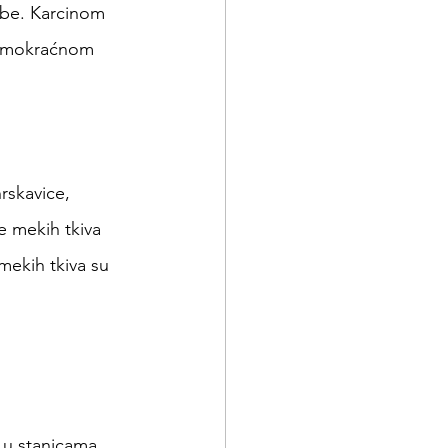
ibe. Karcinom 
 u mokraćnom 
rskavice, 
e mekih tkiva 
mekih tkiva su 
 u stanicama 