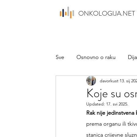
ONKOLOGIJA.NET
Sve
Osnovno o raku
Dij
davorkust
13. sij 20
Psihologija
Aktualno
Koje su os
Updated:
17. svi 2025.
Rak nije jedinstvena 
prema organu ili tkiv
stanica crijevne sluzn