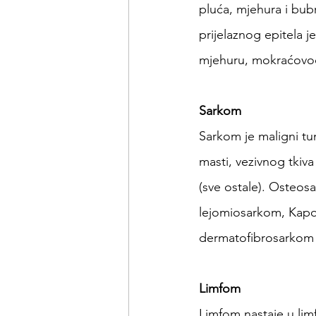
pluća, mjehura i bub
prijelaznog epitela 
mjehuru, mokraćovodu
Sarkom
Sarkom je maligni tum
masti, vezivnog tkiva
(sve ostale). Osteosa
lejomiosarkom, Kapos
dermatofibrosarkom
Limfom
Limfom nastaje u lim