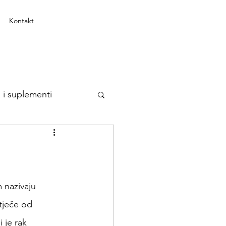
Kontakt
 i suplementi
 nazivaju 
tječe od 
 je rak 