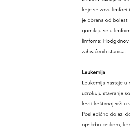
koje se zovu limfociti 
je obrana od bolesti
gomilaju se u limfnim
limfoma: Hodgkinov l
zahvaćenih stanica.
Leukemija
Leukemija nastaje u 
uzrokuju stavranje s
krvi i koštanoj srži 
Posljedično dolazi do
opskrbu kisikom, kont