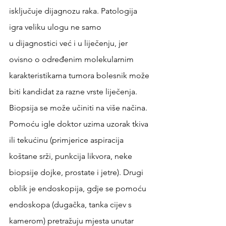
isključuje dijagnozu raka. Patologija 
igra veliku ulogu ne samo 
u dijagnostici već i u liječenju, jer 
ovisno o određenim molekularnim 
karakteristikama tumora bolesnik može 
biti kandidat za razne vrste liječenja. 
Biopsija se može učiniti na više načina. 
Pomoću igle doktor uzima uzorak tkiva 
ili tekućinu (primjerice aspiracija 
koštane srži, punkcija likvora, neke 
biopsije dojke, prostate i jetre). Drugi 
oblik je endoskopija, gdje se pomoću 
endoskopa (dugačka, tanka cijev s 
kamerom) pretražuju mjesta unutar 