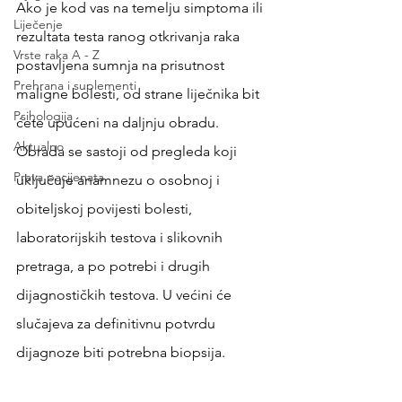
Ako je kod vas na temelju simptoma ili 
Liječenje
rezultata testa ranog otkrivanja raka 
Vrste raka A - Z
postavljena sumnja na prisutnost 
Prehrana i suplementi
maligne bolesti, od strane liječnika bit 
Psihologija
ćete upućeni na daljnju obradu. 
Aktualno
Obrada se sastoji od pregleda koji 
Prava pacijenata
uključuje anamnezu o osobnoj i 
obiteljskoj povijesti bolesti, 
laboratorijskih testova i slikovnih 
pretraga, a po potrebi i drugih 
dijagnostičkih testova. U većini će 
slučajeva za definitivnu potvrdu 
dijagnoze biti potrebna biopsija.