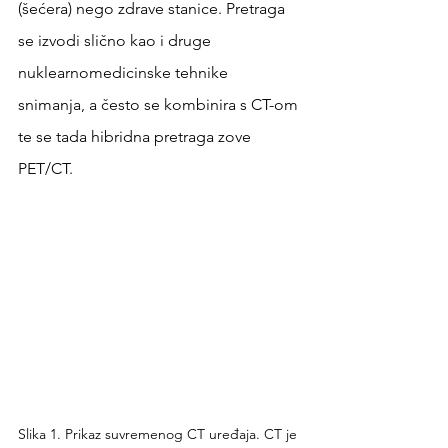
(šećera) nego zdrave stanice. Pretraga 
se izvodi slično kao i druge 
nuklearnomedicinske tehnike 
snimanja, a često se kombinira s CT-om 
te se tada hibridna pretraga zove 
PET/CT.
Slika 1. Prikaz suvremenog CT uređaja. CT je 