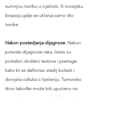
sumnjivu tvorbu u cijelosti, ili incizijsku 
biopsiju gdje se uklanja samo dio 
tvorbe. 
Nakon postavljanja dijagnoze
. Nakon 
potvrde dijagnoze raka, često su 
potrebni dodatni testove i pretrage 
kako bi se definirao stadij bolesti i 
donijela odluka o liječenju. Tumorsko 
tkivo također može biti upućeno na 
genetsko testiranje radi dobivanja više 
informacija o mogućnostima primjene 
određenih skupina lijekova.